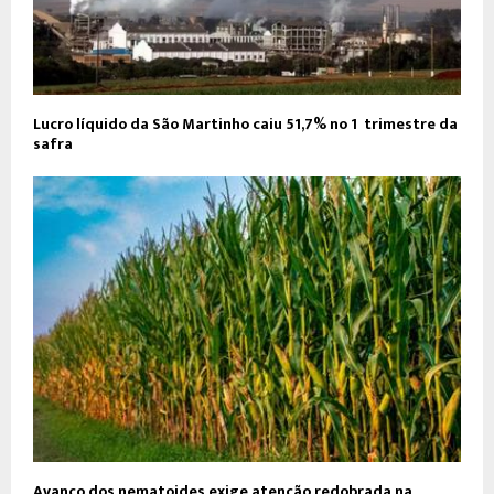
Lucro líquido da São Martinho caiu 51,7% no 1º trimestre da
safra
Avanço dos nematoides exige atenção redobrada na