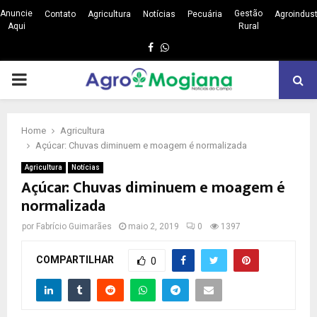
Anuncie
Gestão
Contato
Agricultura
Notícias
Pecuária
Agroindust
Aqui
Rural
Facebook
Whatsapp
PRIMARY
MENU
Home
Agricultura
Açúcar: Chuvas diminuem e moagem é normalizada
Agricultura
Notícias
Açúcar: Chuvas diminuem e moagem é
normalizada
por
Fabrício Guimarães
maio 2, 2019
0
1397
COMPARTILHAR
0