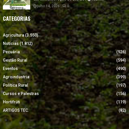
julho 14, 2026
0
CATEGORIAS
Agricultura
(3.550)
Notícias
(1.812)
Pecuária
(926)
Gestão Rural
(594)
Eventos
(490)
Agroindustria
(399)
Política Rural
(197)
Cursos e Palestras
(156)
Hortifrúti
(119)
ARTIGOS TEC.
(82)