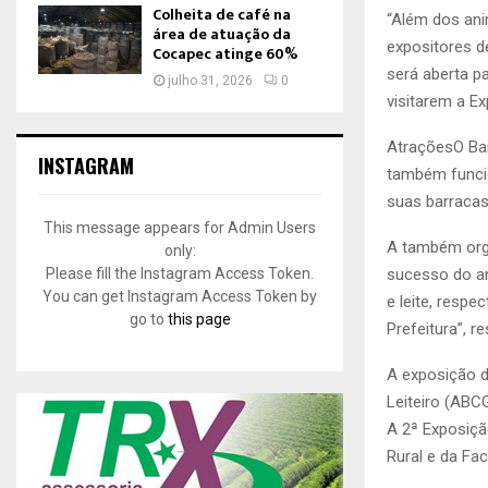
Colheita de café na
“Além dos ani
área de atuação da
expositores d
Cocapec atinge 60%
será aberta p
julho 31, 2026
0
visitarem a Ex
AtraçõesO Bar
INSTAGRAM
também funcio
suas barracas
This message appears for Admin Users
A também orga
only:
sucesso do an
Please fill the Instagram Access Token.
You can get Instagram Access Token by
e leite, respe
go to
this page
Prefeitura”, re
A exposição de
Leiteiro (ABC
A 2ª Exposiçã
Rural e da Fa