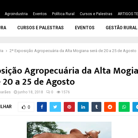
Agroindustria
Eventos
Política Rural
Cursos e Palestras
ARTIGOS TE
URA
CURSOS E PALESTRAS
EVENTOS
GESTÃO RURAL
ia
2ª Exposição Agropecuária da Alta Mogiana será de 20 a 25 de Agosto
osição Agropecuária da Alta Mogi
e 20 a 25 de Agosto
marães
junho 18, 2018
0
1576
ILHAR
0