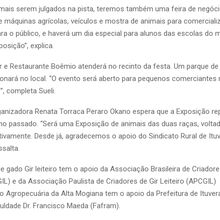
mais serem julgados na pista, teremos também uma feira de negó
e máquinas agrícolas, veículos e mostra de animais para comerciali
ara o público, e haverá um dia especial para alunos das escolas do m
posição”, explica.
 e Restaurante Boêmio atenderá no recinto da festa. Um parque de
nará no local. “O evento será aberto para pequenos comerciante
”, completa Sueli.
nizadora Renata Torraca Peraro Okano espera que a Exposição rep
o passado. “Será uma Exposição de animais das duas raças, voltad
ctivamente. Desde já, agradecemos o apoio do Sindicato Rural de Itu
ssalta.
 gado Gir leiteiro tem o apoio da Associação Brasileira de Criadore
GIL) e da Associação Paulista de Criadores de Gir Leiteiro (APCGIL)
o Agropecuária da Alta Mogiana tem o apoio da Prefeitura de Ituvera
culdade Dr. Francisco Maeda (Fafram).