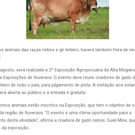
s animais das raças nelore e gir leiteiro; haverá também feira de n
o
 agosto, será realizada a 2ª Exposição Agropecuária da Alta Mogian
 Exposições de Ituverava. O evento deve reunir criadores de gado 
eiteiro de todo o país, para julgamento de pista. A visitação aos esta
rá aberta ao público e a entrada é gratuita.
entos animais estão inscritos na Exposição, que tem o objetivo de va
da região de Ituverava. “O evento é uma ótima oportunidade para o
to desta atividade”, afirma a criadora de gado nelore, Sueli Mine, q
 da exposição.