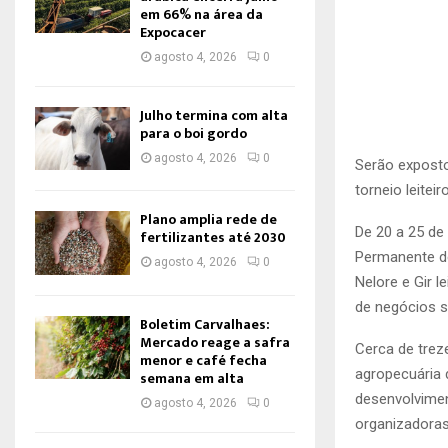
em 66% na área da
Expocacer
agosto 4, 2026
0
Julho termina com alta
para o boi gordo
agosto 4, 2026
0
Serão exposto
torneio leiteir
Plano amplia rede de
De 20 a 25 de
fertilizantes até 2030
Permanente de
agosto 4, 2026
0
Nelore e Gir l
de negócios se
Boletim Carvalhaes:
Mercado reage a safra
Cerca de trez
menor e café fecha
agropecuária 
semana em alta
desenvolvimen
agosto 4, 2026
0
organizadoras