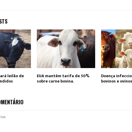
STS
fará leilão de
EUA mantêm tarifa de 50%
Doença infeccio
endidos
sobre carne bovina.
bovinos e ovino
OMENTÁRIO