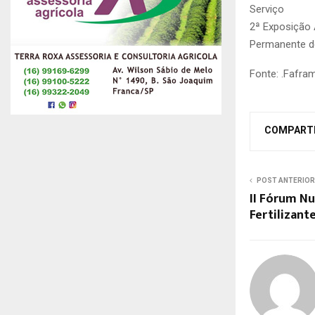
Serviço
2ª Exposição 
Permanente d
Fonte: .Fafra
COMPART
POST ANTERIOR
II Fórum Nu
Fertilizant