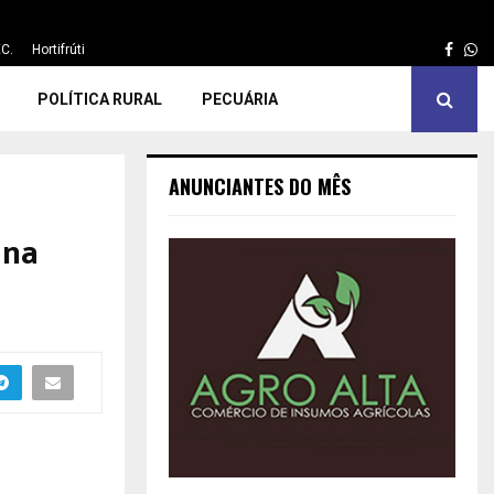
Face
Wh
C.
Hortifrúti
POLÍTICA RURAL
PECUÁRIA
ANUNCIANTES DO MÊS
ana