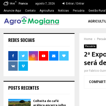
C
Franca
agosto 7, 2026
Entrar / Entrar
19.4
Anuncie Aqui
Contato
Agricultura
Notícias
Pecuária
Gestão Rural
AGRICULT
REDES SOCIAIS
Home
Pecuár
Pecuária
2ª Exp
será d
por
Fabrício Gui
COMPART
POSTS RECENTES
Colheita de café
arábica encerra julho