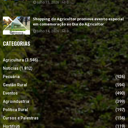
julho 15, 2026
0
Shopping do Agricultor promove evento especial
em comemoração ao Dia do Agricultor
julho 14, 2026
0
CATEGORIAS
Agricultura
(3.546)
Notícias
(1.812)
Pecuária
(926)
Gestão Rural
(594)
Eventos
(490)
Agroindustria
(399)
Política Rural
(197)
Cursos e Palestras
(156)
Hortifrúti
(119)