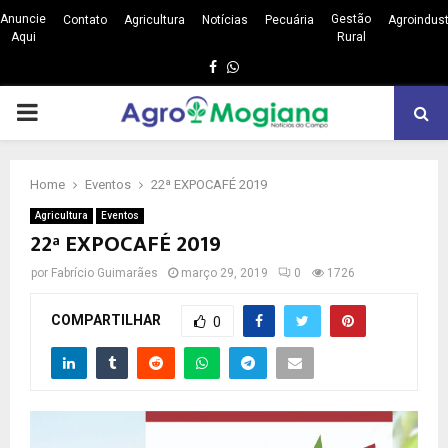
Anuncie
Gestão
Contato
Agricultura
Notícias
Pecuária
Agroindust
Aqui
Rural
Facebook
Whatsapp
PRIMARY
MENU
Home
Eventos
22ª EXPOCAFÉ 2019
Agricultura
Eventos
22ª EXPOCAFÉ 2019
por
Fabrício Guimarães
março 29, 2019
0
1726
COMPARTILHAR
0