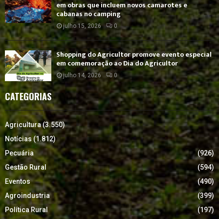
em obras que incluem novos camarotes e
cabanas no camping
julho 15, 2026
0
Shopping do Agricultor promove evento especial
em comemoração ao Dia do Agricultor
julho 14, 2026
0
CATEGORIAS
Agricultura
(3.550)
Notícias
(1.812)
Pecuária
(926)
Gestão Rural
(594)
Eventos
(490)
Agroindustria
(399)
Política Rural
(197)