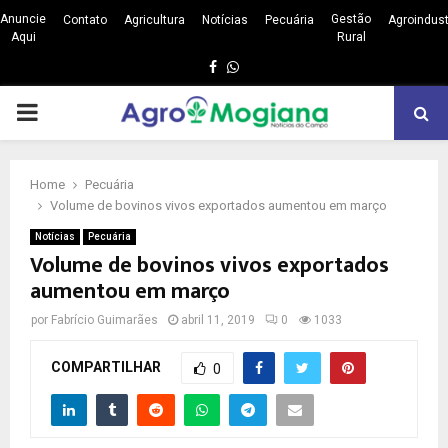
Anuncie
Gestão
Contato
Agricultura
Notícias
Pecuária
Agroindust
Aqui
Rural
Facebook
Whatsapp
PRIMARY
MENU
Home
Pecuária
Volume de bovinos vivos exportados aumentou em março
Notícias
Pecuária
Volume de bovinos vivos exportados
aumentou em março
por
Fabrício Guimarães
abril 11, 2019
0
1033
COMPARTILHAR
0