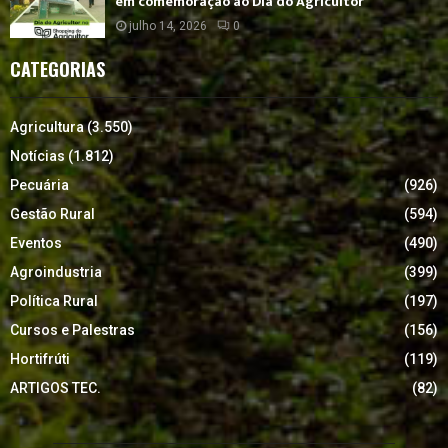
em comemoração ao Dia do Agricultor
julho 14, 2026
0
CATEGORIAS
Agricultura
(3.550)
Notícias
(1.812)
Pecuária
(926)
Gestão Rural
(594)
Eventos
(490)
Agroindustria
(399)
Política Rural
(197)
Cursos e Palestras
(156)
Hortifrúti
(119)
ARTIGOS TEC.
(82)