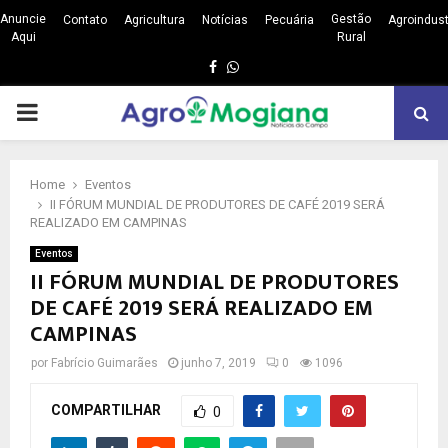
Anuncie
Gestão
Contato
Agricultura
Notícias
Pecuária
Agroindust
Aqui
Rural
Facebook
Whatsapp
PRIMARY
MENU
Home
Eventos
II FÓRUM MUNDIAL DE PRODUTORES DE CAFÉ 2019 SERÁ
REALIZADO EM CAMPINAS
Eventos
II FÓRUM MUNDIAL DE PRODUTORES
DE CAFÉ 2019 SERÁ REALIZADO EM
CAMPINAS
por
Fabrício Guimarães
junho 7, 2019
0
1096
COMPARTILHAR
0