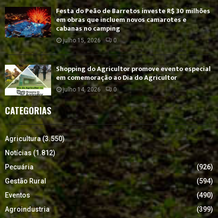
Festa do Peão de Barretos investe R$ 30 milhões
em obras que incluem novos camarotes e
cabanas no camping
julho 15, 2026
0
Shopping do Agricultor promove evento especial
em comemoração ao Dia do Agricultor
julho 14, 2026
0
CATEGORIAS
Agricultura
(3.550)
Notícias
(1.812)
Pecuária
(926)
Gestão Rural
(594)
Eventos
(490)
Agroindustria
(399)