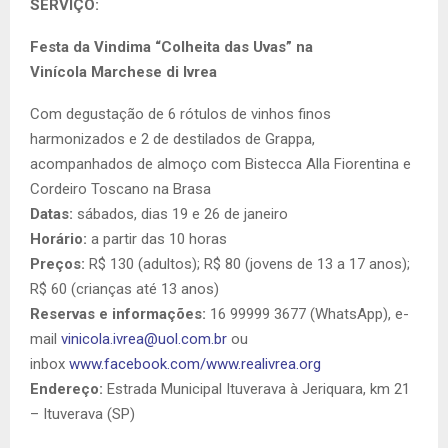
SERVIÇO:
Festa da Vindima “Colheita das Uvas” na
Vinícola Marchese di Ivrea
Com degustação de 6 rótulos de vinhos finos
harmonizados e 2 de destilados de Grappa,
acompanhados de almoço com Bistecca Alla Fiorentina e
Cordeiro Toscano na Brasa
Datas:
sábados, dias 19 e 26 de janeiro
Horário:
a partir das 10 horas
Preços:
R$ 130 (adultos); R$ 80 (jovens de 13 a 17 anos);
R$ 60 (crianças até 13 anos)
Reservas e informações:
16 99999 3677 (WhatsApp), e-
mail
vinicola.ivrea@uol.com.br
ou
inbox
www.facebook.com/www.
realivrea.org
Endereço:
Estrada Municipal Ituverava à Jeriquara, km 21
– Ituverava (SP)