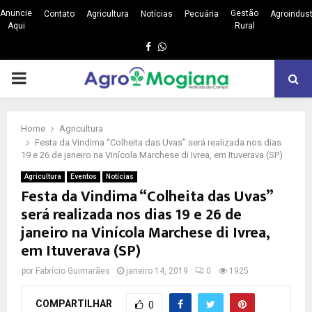
Anuncie
Gestão
Contato
Agricultura
Notícias
Pecuária
Agroindust
Aqui
Rural
Facebook
Whatsapp
PRIMARY
MENU
Home
Agricultura
Festa da Vindima “Colheita das Uvas” será realizada nos dias
19 e 26 de janeiro na Vinícola Marchese di Ivrea, em Ituverava (SP)
Agricultura
Eventos
Notícias
Festa da Vindima “Colheita das Uvas”
será realizada nos dias 19 e 26 de
janeiro na Vinícola Marchese di Ivrea,
em Ituverava (SP)
por
Fabrício Guimarães
janeiro 14, 2019
0
1925
COMPARTILHAR
0