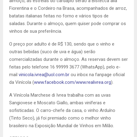
almoço, as estrelas do cardápio serão a Bistecca alla
Fiorentina e o Cordeiro na Brasa, acompanhados de arroz,
batatas italianas feitas no forno e vários tipos de
saladas. Durante o almoço, quem quiser pode comprar os
vinhos de sua preferência.
O preço por adulto é de R$ 130, sendo que o vinho e
outras bebidas (suco de uva e água) serão
comercializadas durante o almoço. As reservas devem ser
feitas pelo telefone 16 99999 3677 (WhatsApp), pelo e-
mail
vinicola.ivrea@uol.com.br
ou inbox na fanpage oficial
da Vinícola (
www.facebook.com/www.
realivrea.org
).
A Vinícola Marchese di Ivrea trabalha com as uvas
Sangiovese e Moscato Giallo, ambas viníferas e
sofisticadas. O carro-chefe da casa, o vinho Arduíno
(Tinto Seco), já foi premiado como o melhor vinho
brasileiro na Exposição Mundial de Vinhos em Milão.