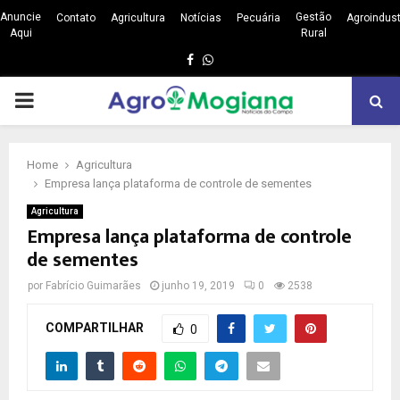
Anuncie
Gestão
Contato
Agricultura
Notícias
Pecuária
Agroindust
Aqui
Rural
Facebook
Whatsapp
PRIMARY
MENU
Home
Agricultura
Empresa lança plataforma de controle de sementes
Agricultura
Empresa lança plataforma de controle
de sementes
por
Fabrício Guimarães
junho 19, 2019
0
2538
COMPARTILHAR
0