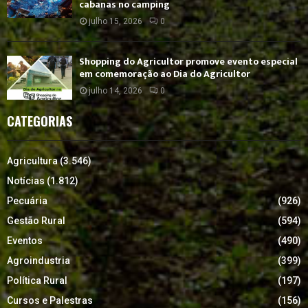
cabanas no camping
julho 15, 2026
0
Shopping do Agricultor promove evento especial
em comemoração ao Dia do Agricultor
julho 14, 2026
0
CATEGORIAS
Agricultura
(3.546)
Notícias
(1.812)
Pecuária
(926)
Gestão Rural
(594)
Eventos
(490)
Agroindustria
(399)
Política Rural
(197)
Cursos e Palestras
(156)