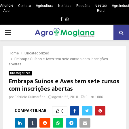
Anuncie
Gestão
Contato
Agricultura
Notícias
Pecuária
Agroindust
Aqui
Rural
Facebook
Whatsapp
PRIMARY
MENU
Home
Uncategorized
Embrapa Suínos e Aves tem sete cursos com inscrições
abertas
Uncategorized
Embrapa Suínos e Aves tem sete cursos
com inscrições abertas
por
Fabrício Guimarães
agosto 22, 2018
0
1086
COMPARTILHAR
0