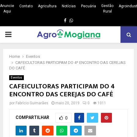
Anuncie
Gestão
Contato
Agricultura
Notícias
Pecuária
Agroindust
Aqui
Rural
Facebook
Whatsapp
PRIMARY
MENU
Home
Eventos
CAFEICULTORAS PARTICIPAM DO 4º ENCONTRO DAS CEREJAS
DO CAFÉ
Eventos
CAFEICULTORAS PARTICIPAM DO 4º
ENCONTRO DAS CEREJAS DO CAFÉ
por
Fabrício Guimarães
maio 20, 2019
0
1011
COMPARTILHAR
0