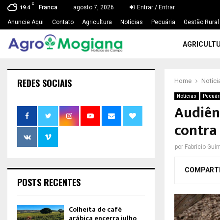
C
Franca
agosto 7, 2026
Entrar / Entrar
19.4
Anuncie Aqui
Contato
Agricultura
Notícias
Pecuária
Gestão Rural
AGRICULT
REDES SOCIAIS
Home
Notíci
Notícias
Pecuár
Audiên
contra
por
Fabrício Gui
COMPART
POSTS RECENTES
Colheita de café
arábica encerra julho