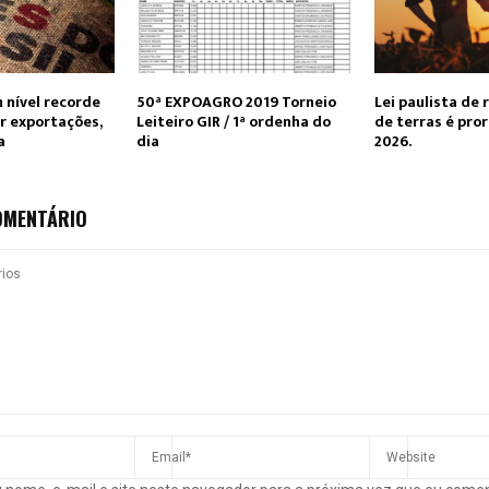
 nível recorde
50ª EXPOAGRO 2019 Torneio
Lei paulista de 
r exportações,
Leiteiro GIR / 1ª ordenha do
de terras é pro
a
dia
2026.
OMENTÁRIO