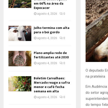
em 66% na área da
Expocacer
agosto 4, 2026
0
Julho termina com alta
para o boi gordo
agosto 4, 2026
0
Plano amplia rede de
fertilizantes até 2030
agosto 4, 2026
0
O deputado Er
na prateleira
Boletim Carvalhaes:
Mercado reage a safra
menor e café fecha
Em Audiência 
semana em alta
do setor agro
agosto 4, 2026
0
superintenden
do tempo febr