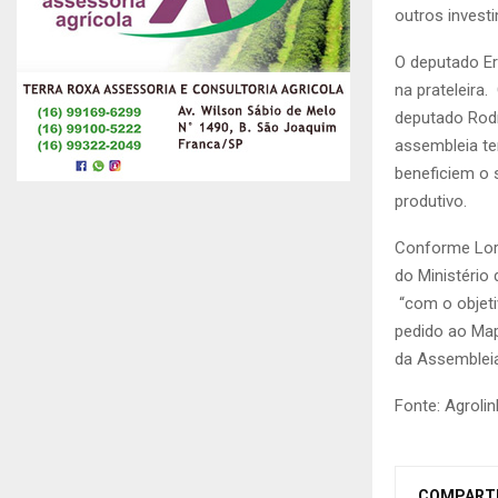
outros invest
O deputado Er
na prateleira
deputado Rodr
assembleia te
beneficiem o 
produtivo.
Conforme Lore
do Ministério
“com o objeti
pedido ao Map
da Assemblei
Fonte: Agrolin
COMPART