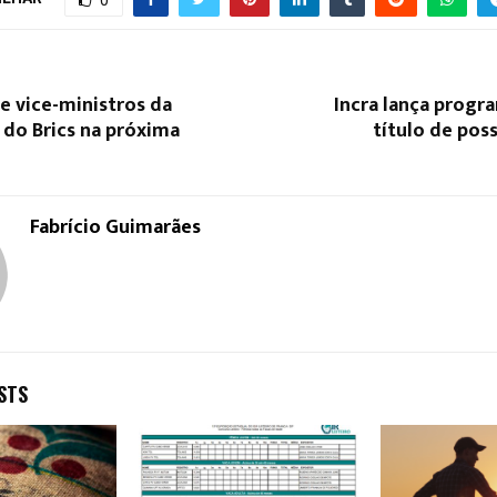
e vice-ministros da
Incra lança progr
 do Brics na próxima
título de poss
Fabrício Guimarães
STS