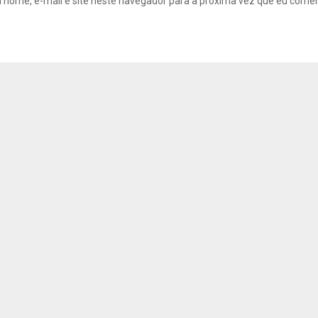
 nome, e-mail e site neste navegador para a próxima vez que eu come