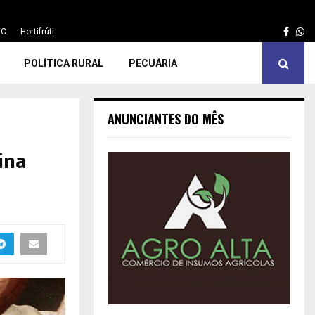
Face
Wh
C.
Hortifrúti
POLÍTICA RURAL
PECUÁRIA
ANUNCIANTES DO MÊS
ina