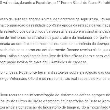
 vai sediar, durante a Expointer, o 1° Forum Bienal do Plano Estrat
visão de Defesa Sanitária Animal da Secretaria da Agricultura, Rosan
a comparação da realidade do RS na época da retirada da vacinaç
la salientou que os técnicos da secretaria estão em constante cap
ie de melhorias na estrutura da pasta, além da mudança, por parte 
omada ao comércio internacional no caso de ocorrência da doença 
 de dois anos como era anteriormente. Rosane revelou ainda que 
ica Latina é considerada área livre de febre aftosa (com e sem vac
opulação bovina de mais de 334 milhões de cabeças.
do Fundesa, Rogério Kerber manifestou-se sobre a evolução das co
rviço Veterinário Oficial e os investimentos realizados pelo Fundo 
licou recursos na informatização do sistema de defesa agropecuári
 dos Postos Fixos de Divisa e também de Inspetorias de Defesa Agro
itou ainda a construção do laboratório de triagem, do almoxarifado 