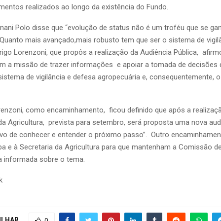
imentos realizados ao longo da existência do Fundo.
nani Polo disse que “evolução de status não é um troféu que se ga
. Quanto mais avançado,mais robusto tem que ser o sistema de vigilâ
igo Lorenzoni, que propôs a realização da Audiência Pública, afirm
m a missão de trazer informações e apoiar a tomada de decisões 
sistema de vigilância e defesa agropecuária e, consequentemente, o
nzoni, como encaminhamento, ficou definido que após a realizaçã
 da Agricultura, prevista para setembro, será proposta uma nova audi
vo de conhecer e entender o próximo passo”. Outro encaminhament
a e à Secretaria da Agricultura para que mantenham a Comissão de
a informada sobre o tema.
k
ILHAR
0