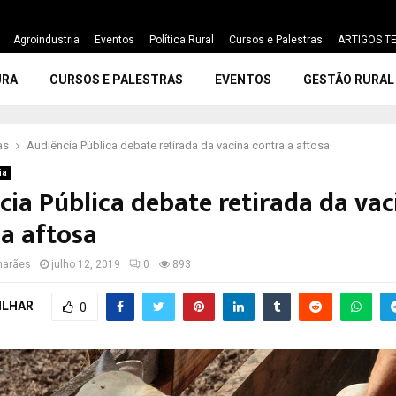
Agroindustria
Eventos
Política Rural
Cursos e Palestras
ARTIGOS TE
URA
CURSOS E PALESTRAS
EVENTOS
GESTÃO RURAL
as
Audiência Pública debate retirada da vacina contra a aftosa
ia
cia Pública debate retirada da vac
 a aftosa
marães
julho 12, 2019
0
893
ILHAR
0