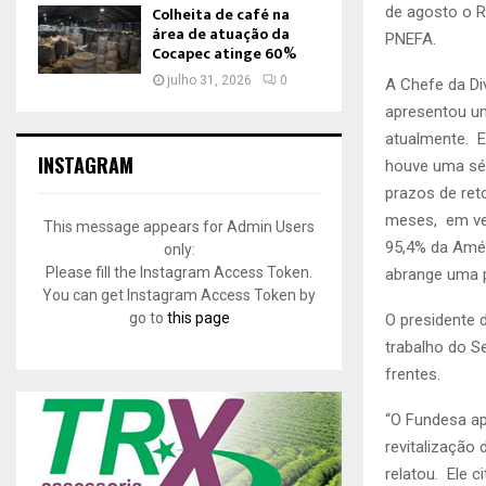
Colheita de café na
de agosto o RS
área de atuação da
PNEFA.
Cocapec atinge 60%
julho 31, 2026
0
A Chefe da Di
apresentou um
atualmente. E
INSTAGRAM
houve uma sér
prazos de ret
meses, em vez
This message appears for Admin Users
95,4% da Amér
only:
Please fill the Instagram Access Token.
abrange uma p
You can get Instagram Access Token by
go to
this page
O presidente 
trabalho do Se
frentes.
“O Fundesa ap
revitalização
relatou. Ele c